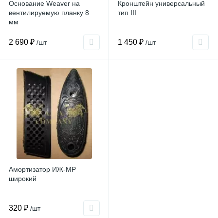
Основание Weaver на
Кронштейн универсальный
вентилируемую планку 8
тип III
мм
2 690 ₽
1 450 ₽
/шт
/шт
Амортизатор ИЖ-МР
широкий
320 ₽
/шт