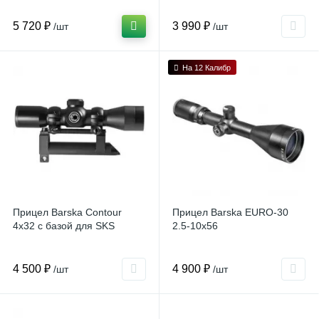
5 720 ₽
3 990 ₽
/шт
/шт
На 12 Калибр
Прицел Barska Contour
Прицел Barska EURO-30
4x32 с базой для SKS
2.5-10x56
4 500 ₽
4 900 ₽
/шт
/шт