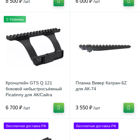
8 500 ₽
6 000 ₽
/шт
/шт
Новинка
Кронштейн GTS Q.121
Планка Вивер Катран-6Z
боковой небыстросъёмный
для АК-74
Picatinny для АК/Сайга
6 700 ₽
3 550 ₽
/шт
/шт
Бесплатная доставка РФ
Бесплатная доставка РФ