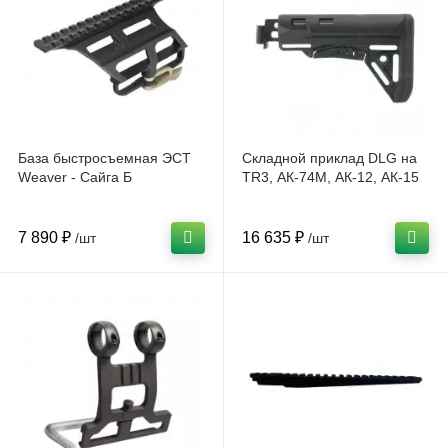
База быстросъемная ЭСТ
Складной приклад DLG на
Weaver - Сайга Б
TR3, АК-74М, АК-12, АК-15
7 890 ₽
16 635 ₽
/шт
/шт