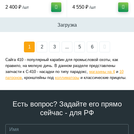
2 400 ₽
4 550 ₽
/шт
/шт
Загрузка
1
2
3
...
5
6
Сайга 410 - популярный карабин для промысловой охоты, как
правило, на мелкую дичь. В данном разделе представлены
запчасти к С-410 - насадки по типу парадокс,
магазины на 4
и
10
патронов
, кронштейны под
коллиматоры
и классические прицелы.
Есть вопрос? Задайте его прямо
сейчас - для РФ