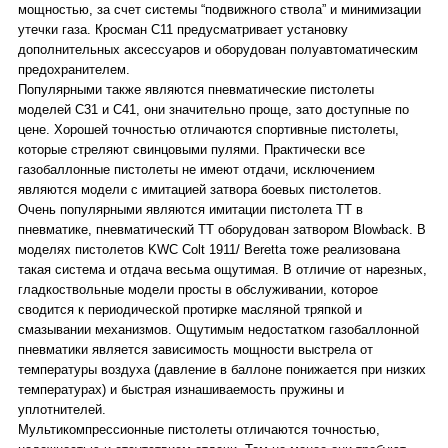
мощностью, за счет системы “подвижного ствола” и минимизации
утечки газа. Кросман C11 предусматривает установку
дополнительных аксессуаров и оборудован полуавтоматическим
предохранителем.
Популярными также являются пневматические пистолеты
моделей C31 и C41, они значительно проще, зато доступные по
цене. Хорошей точностью отличаются спортивные пистолеты,
которые стреляют свинцовыми пулями. Практически все
газобаллонные пистолеты не имеют отдачи, исключением
являются модели с имитацией затвора боевых пистолетов.
Очень популярными являются имитации пистолета ТТ в
пневматике, пневматический ТТ оборудован затвором Blowback. В
моделях пистолетов KWC Colt 1911/ Beretta тоже реализована
такая система и отдача весьма ощутимая. В отличие от нарезных,
гладкоствольные модели просты в обслуживании, которое
сводится к периодической протирке масляной тряпкой и
смазывании механизмов. Ощутимым недостатком газобаллонной
пневматики является зависимость мощности выстрела от
температуры воздуха (давление в баллоне понижается при низких
температурах) и быстрая изнашиваемость пружины и
уплотнителей.
Мультикомпрессионные пистолеты отличаются точностью,