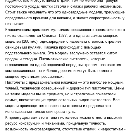
надежностью и отсутствием отдачи. Тем не менее они требуют
постоянного ухода: чистки ствола и смазки рабочих механизмов.
Стоит также упомянуть что это однозарядные модели, требующие
определенного времени для накачки, а значит скорострельность у
них низкая.
Классическим примером мультикомпрессионного пневматического
пистолета является Crosman 1377, это одна из самых мощных
моделей (180 м/с), однозарядный с нарезным стволом, стреляет
свинцовыми пулями. Накачка происходит с помощью
подствольного рычага. Эта модель заслужено остается хитом
продаж и сегодня. Пневматические пистолеты, которые
ограничиваются одной подкачкой перед выстрелом, называются
компрессионные – они более дорогие и могут быть немного
мощнее мультикомпрессионных.
Пистолеты с предварительной накачкой — это наиболее мощный,
точный, технически совершенный и дорогой тип пистолетов. Цены
на такие модели выше среднего, но и стрелковые показатели
самые, впечатляющие среди остальных видов пистолетов. Все
модели производятся с нарезным стволом и предполагают
использование только свинцовых пуль.
К преимуществам этого типа пистолетов можно отнести высокий
ресурс конструкции и механизма, прицельную точность,
возможность многозарядности, отсутствие отдачи; к недостаткам -