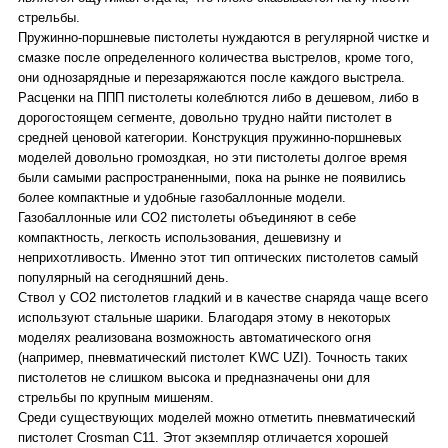
стрельбы.
Пружинно-поршневые пистолеты нуждаются в регулярной чистке и
смазке после определенного количества выстрелов, кроме того,
они однозарядные и перезаряжаются после каждого выстрела.
Расценки на ППП пистолеты колеблются либо в дешевом, либо в
дорогостоящем сегменте, довольно трудно найти пистолет в
средней ценовой категории. Конструкция пружинно-поршневых
моделей довольно громоздкая, но эти пистолеты долгое время
были самыми распространенными, пока на рынке не появились
более компактные и удобные газобаллонные модели.
Газобаллонные или СО2 пистолеты объединяют в себе
компактность, легкость использования, дешевизну и
неприхотливость. Именно этот тип оптических пистолетов самый
популярный на сегодняшний день.
Ствол у СО2 пистолетов гладкий и в качестве снаряда чаще всего
используют стальные шарики. Благодаря этому в некоторых
моделях реализована возможность автоматического огня
(например, пневматический пистолет KWC UZI). Точность таких
пистолетов не слишком высока и предназначены они для
стрельбы по крупным мишеням.
Среди существующих моделей можно отметить пневматический
пистолет Crosman C11. Этот экземпляр отличается хорошей