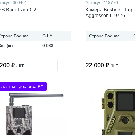
тикул:
360401
Артикул:
119776
S BackTrack G2
Камера Bushnell Tro
Aggressor-119776
Страна Бренда
США
Страна Бренда
Вес (кг)
0.068
 200 ₽
22 000 ₽
/шт
/шт
сплатная доставка РФ