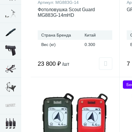
Артикул:
MG883G-14
Ар
Фотоловушка Scout Guard
GP
MG883G-14mHD
Страна Бренда
Китай
Вес (кг)
0.300
23 800 ₽
7
/шт
Бе