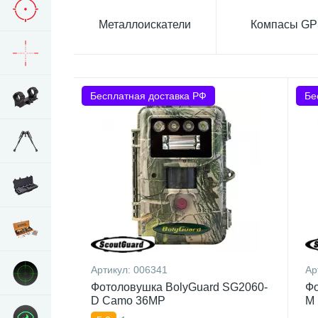
Mеталлоискатели
Компасы G
Бесплатная доставка РФ
Бе
Артикул:
006341
Ар
Фотоловушка BolyGuard SG2060-
Фо
D Camo 36MP
M 