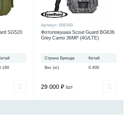
Артикул:
006340
ard SG520
Фотоловушка Scout Guard BG636
Grey Camo 36MP (4G/LTE)
Китай
Страна Бренда
Китай
0.180
Вес (кг)
0.400
29 000 ₽
/шт