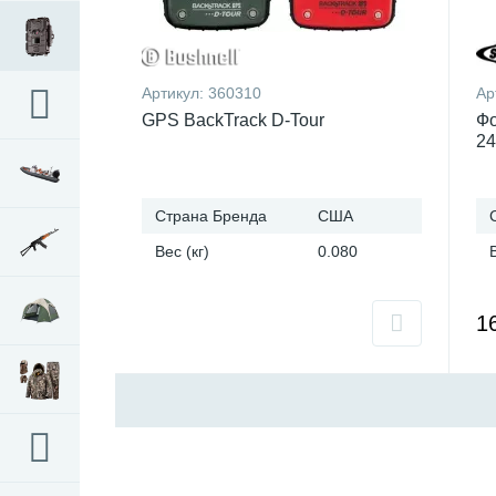
Артикул:
360310
Ар
GPS BackTrack D-Tour
Фо
24
Страна Бренда
США
Вес (кг)
0.080
1