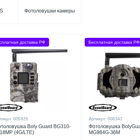
PS
Фотоловушки камеры
сплатная доставка РФ
Бесплатная доставка РФ
тикул:
005925
Артикул:
006342
толовушка Boly Guard BG310-
Фотоловушка BolyGua
18MP (4G/LTE)
MG984G-36M