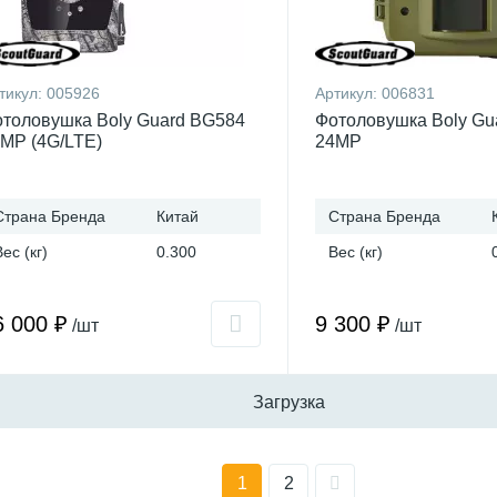
тикул:
005926
Артикул:
006831
толовушка Boly Guard BG584
Фотоловушка Boly Gu
MP (4G/LTE)
24MP
Страна Бренда
Китай
Страна Бренда
Вес (кг)
0.300
Вес (кг)
6 000 ₽
9 300 ₽
/шт
/шт
Загрузка
1
2