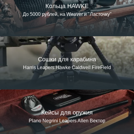
Кольца HAWKE
До 5000 рублей, на Weaver и "Ласточку"
Сошки для карабина
Harris Leapers Hawke Caldwell FireField
Кейсы для оружия
Plano Negrini Leapers Allen Вектор