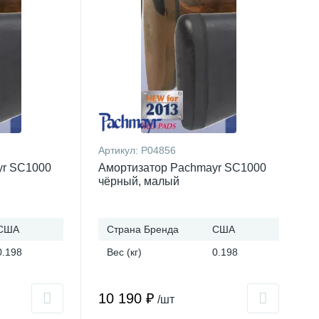
Артикул:
P04856
yr SC1000
Амортизатор Pachmayr SC1000
чёрный, малый
США
Страна Бренда
США
0.198
Вес (кг)
0.198
10 190 ₽
/шт