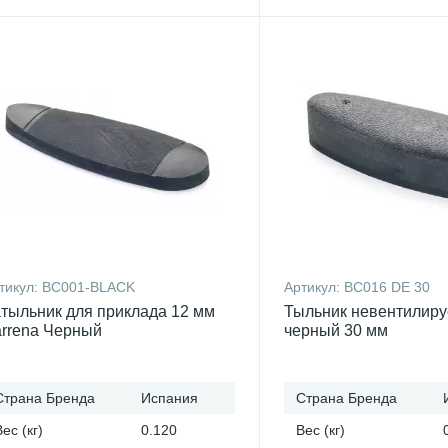
тикул:
BC001-BLACK
Артикул:
BC016 DE 30
тыльник для приклада 12 мм
Тыльник невентилир
rrena Черный
черный 30 мм
Страна Бренда
Испания
Страна Бренда
Вес (кг)
0.120
Вес (кг)