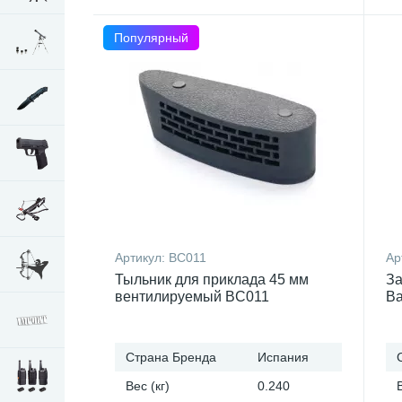
Популярный
Артикул:
BC011
Ар
Тыльник для приклада 45 мм
За
вентилируемый BC011
Ba
Страна Бренда
Испания
Вес (кг)
0.240