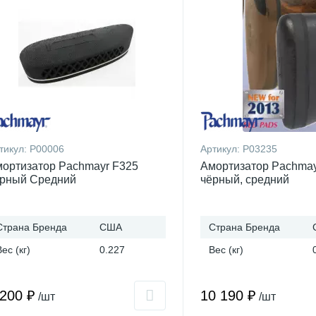
тикул:
P00006
Артикул:
P03235
ортизатор Pachmayr F325
Амортизатор Pachma
рный Средний
чёрный, средний
Страна Бренда
США
Страна Бренда
Вес (кг)
0.227
Вес (кг)
 200 ₽
10 190 ₽
/шт
/шт