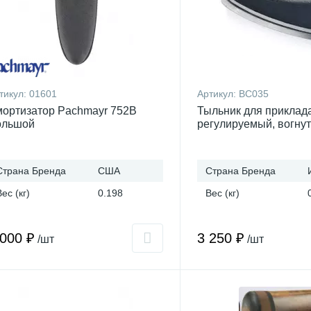
тикул:
01601
Артикул:
BC035
ортизатор Pachmayr 752B
Тыльник для приклад
ольшой
регулируемый, вогну
Страна Бренда
США
Страна Бренда
Вес (кг)
0.198
Вес (кг)
 000 ₽
3 250 ₽
/шт
/шт