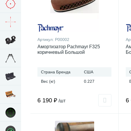
Артикул:
P00002
Ар
Амортизатор Pachmayr F325
Ам
коричневый Большой
Б
Страна Бренда
США
Вес (кг)
0.227
6 190 ₽
6
/шт