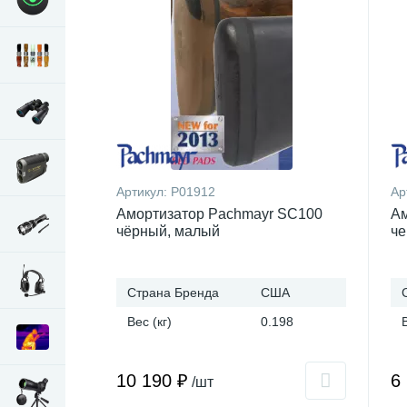
Артикул:
P01912
Ар
Амортизатор Pachmayr SC100
Ам
чёрный, малый
че
Страна Бренда
США
Вес (кг)
0.198
10 190 ₽
6
/шт