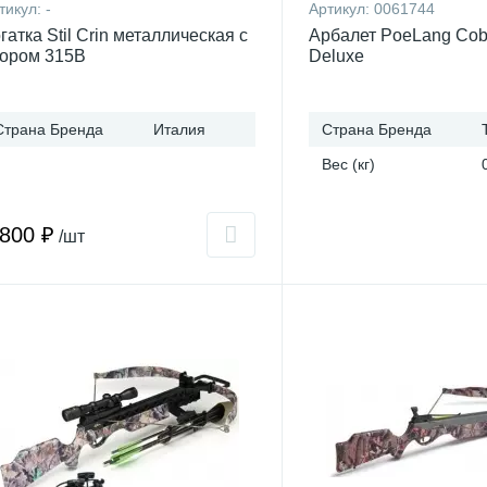
тикул:
-
Артикул:
0061744
гатка Stil Crin металлическая с
Арбалет PoeLang Cob
ором 315B
Deluxe
Страна Бренда
Италия
Страна Бренда
Вес (кг)
 800 ₽
/шт