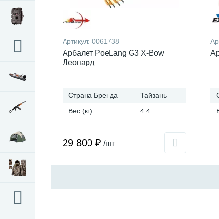
Артикул:
0061738
Ар
Арбалет PoeLang G3 X-Bow
Ар
Леопард
Страна Бренда
Тайвань
Вес (кг)
4.4
29 800 ₽
/шт