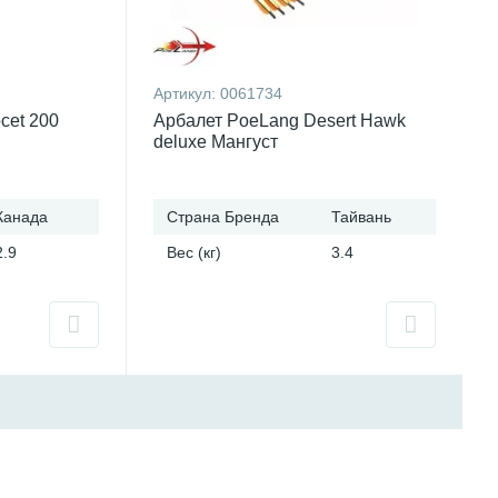
Артикул:
0061734
cet 200
Арбалет PoeLang Desert Hawk
deluxe Мангуст
Канада
Страна Бренда
Тайвань
2.9
Вес (кг)
3.4