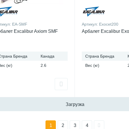
тикул:
EA-SMF
Артикул:
Exocet200
балет Excalibur Axiom SMF
Арбалет Excalibur Exo
Страна Бренда
Канада
Страна Бренда
Вес (кг)
2.6
Вес (кг)
Загрузка
1
2
3
4