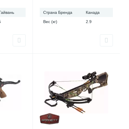
Тайвань
Страна Бренда
Канада
5
Вес (кг)
2.9