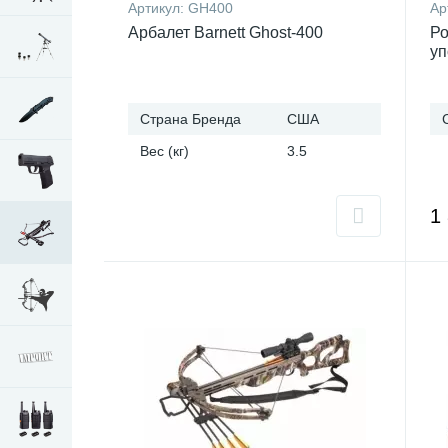
Артикул:
GH400
Ар
Арбалет Barnett Ghost-400
Ро
уп
Страна Бренда
США
Вес (кг)
3.5
1