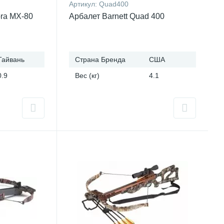
Артикул:
Quad400
ra MX-80
Арбалет Barnett Quad 400
Тайвань
Страна Бренда
США
0.9
Вес (кг)
4.1