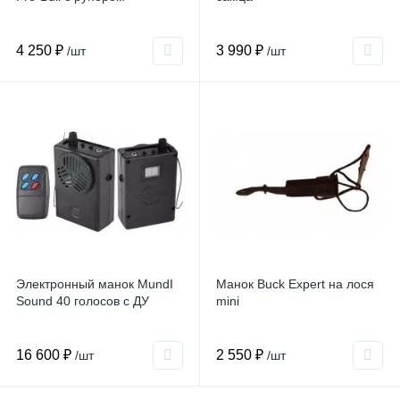
4 250 ₽
3 990 ₽
/шт
/шт
Электронный манок MundI
Манок Buck Expert на лося
Sound 40 голосов с ДУ
mini
16 600 ₽
2 550 ₽
/шт
/шт