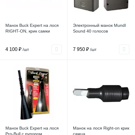
Манок Buck Expert на лося
Электронный манок MundI
RIGHT-ON, крик самки
Sound 40 голосов
4 100 ₽
7 950 ₽
/шт
/шт
Манок Buck Expert на лося
Манок на лося Right-on крик
Pro-Bull с рупором
самца