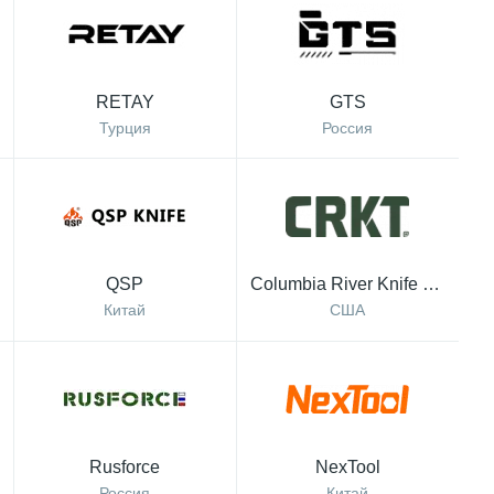
RETAY
GTS
Турция
Россия
QSP
Columbia River Knife & Tool
Китай
США
Rusforce
NexTool
Россия
Китай