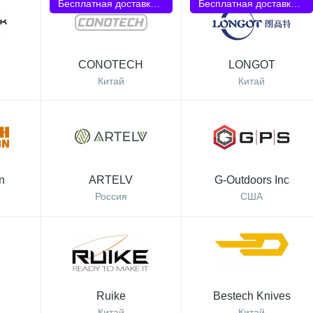
Бесплатная доставка РФ
Бесплатная доставка РФ
CONOTECH
LONGOT
Китай
Китай
n
ARTELV
G-Outdoors Inc
Россия
США
Ruike
Bestech Knives
Китай
Китай