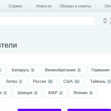
Сервис
Новости
Обзоры и советы
Опл
ители
Беларусь
Великобритания
Германия
2
3
5
Литва
Россия
США
Тайвань
2
54
91
2
я
Швеция
ЮАР
Япония
2
6
1
6