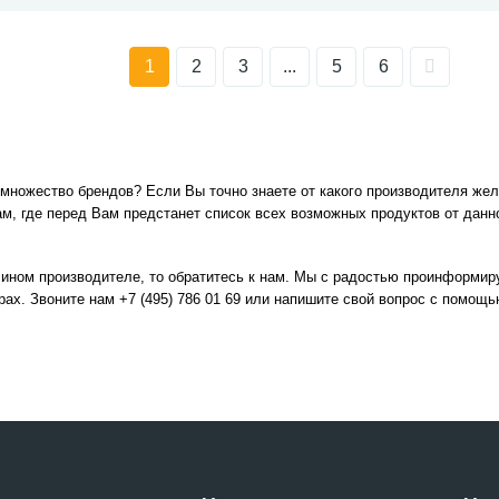
1
2
3
...
5
6
 множество брендов? Если Вы точно знаете от какого производителя жел
рам, где перед Вам предстанет список всех возможных продуктов от дан
 ином производителе, то обратитесь к нам. Мы с радостью проинформиру
х. Звоните нам +7 (495) 786 01 69
или напишите свой вопрос с помощ