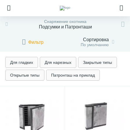
Снаряжение охотника
Подсумки и Патронташи
Сортировка
Фильтр
По умолчанию
Для гладких
Для нарезных
Закрытые типы
Открытые типы
Патронташ на приклад