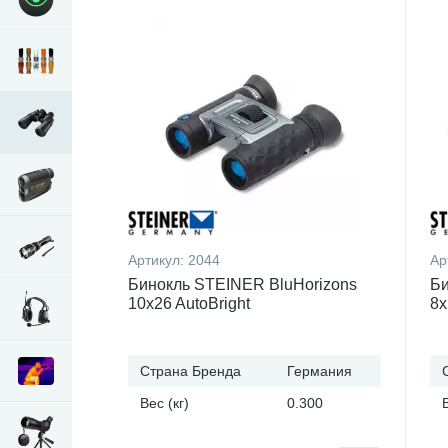
Артикул:
2044
Ар
Бинокль STEINER BluHorizons
Би
10x26 AutoBright
8x
Страна Бренда
Германия
Вес (кг)
0.300