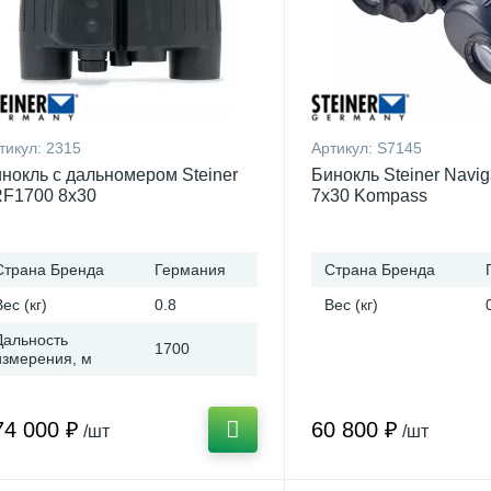
тикул:
2315
Артикул:
S7145
нокль с дальномером Steiner
Бинокль Steiner Navig
F1700 8x30
7x30 Kompass
Страна Бренда
Германия
Страна Бренда
Вес (кг)
0.8
Вес (кг)
Дальность
1700
измерения, м
74 000 ₽
60 800 ₽
/шт
/шт