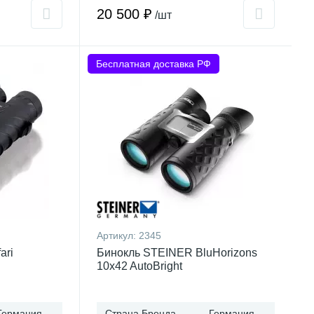
20 500 ₽
/шт
Бесплатная доставка РФ
Артикул:
2345
ari
Бинокль STEINER BluHorizons
10x42 AutoBright
Германия
Страна Бренда
Германия