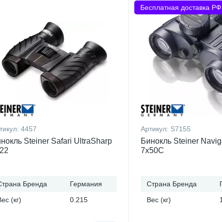
Бесплатная доставка РФ
тикул:
4457
Артикул:
S7155
нокль Steiner Safari UltraSharp
Бинокль Steiner Navig
22
7x50C
Страна Бренда
Германия
Страна Бренда
Вес (кг)
0.215
Вес (кг)