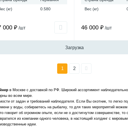
Вес (кг)
0.580
Вес (кг)
7 000 ₽
46 000 ₽
/шт
/шт
Загрузка
1
2
йнер
в Москве с доставкой по РФ. Широкий ассортимент наблюдательной 
ярны во всем мире.
имости от задач и требований наблюдателя. Если Вы охотник, то легко 
емени у воды, собираетесь на рыбалку, то для таких мероприятий може
что говорит об огромном опыте, если не о достигнутом совершенстве, то
евратился из компании одного человека, в настоящий холдинг с мировым
оизводственные идеи.