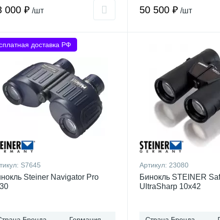
8 000 ₽
50 500 ₽
/шт
/шт
сплатная доставка РФ
тикул:
S7645
Артикул:
23080
нокль Steiner Navigator Pro
Бинокль STEINER Saf
30
UltraSharp 10x42
Страна Бренда
Германия
Страна Бренда