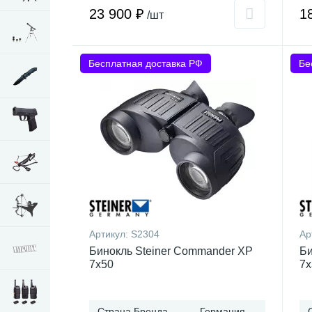
23 900 ₽
1
/шт
Бесплатная доставка РФ
Бе
Артикул:
S2304
Ар
Бинокль Steiner Commander XP
Би
7x50
7x
Страна Бренда
Германия