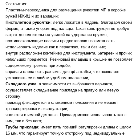
Состоит из:
Пластины-переходника для размещения рукоятки МР в коробке
ружей ИЖ-81 и их вариаций;
Пистолетной рукоятки
:
легко ложится в ладонь, благодаря своей
форме, а также упорам под пальцы. Такая конструкция не требует
затрат дополнительных усилий на удержания оружия;
противоскользящие насечки предоставляют возможность
использовать изделие как в перчатках, так и без них;
внутри расположен контейнер для инструмента, батареек и прочих
небольших предметов. Резиновый вкладыш в крышке не позволяет
содержимому греметь при ходьбе;
справа и слева есть разъемы для qd-антабки, что позволяет
установить ее в любом удобном положении;
Складного узла
:
в зависимости от выбранного варианта,
осуществляет складывание приклада на правую или левую
сторону;
приклад фиксируется в сложенном положении и не мешает
транспортировке и эксплуатации;
является съемной деталью. Приклад можно использовать как с
ним, так и без него;
Трубы приклада
:
имеет пять позиций регулировки длины с шагом
16 мм, что гарантирует точную отстройку под индивидуальные