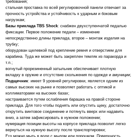
требования;
стальная проставка по всей регулировочной панели отвечает за
прочность устройства и устойчивость к ударным и боковым
нагрузкам;
Базы приклада TBS Shock
:
снабжен двухступенчатой педалью
фиксации. Первое положение педали – изменение
непосредственно длины приклада, второе – монтаж изделия на
трубку;
оборудован щелевкой под крепление ремня и отверстием для
карабина. Туда же может быть закреплен темляк из паракорда и
т.п.;
вогнутый прорезиненный затыльник обеспечивает плотную
вкладку в оружие и отсутствие скольжения по одежде и амуниции;
Подщечник
:
имеет 9 уровней регулировки, является одним из
самых высоких на рынке и позволяет работать с оптикой и
коллиматорами на высоких базах;
настраивается путем ослабления барашка на правой стороне
приклада. Для того чтобы поднять или опустить щеку, достаточно
открутить винтовое соединение и потянуть вверх или надавить
вниз, а затем зафиксировать в нужном положении;
нумерация позиции высоты на корпусе приклада позволит легко
вернуться на нужную высоту после транспортировки;
Его можно мыть в воде с мылом или порошком. Поверхность