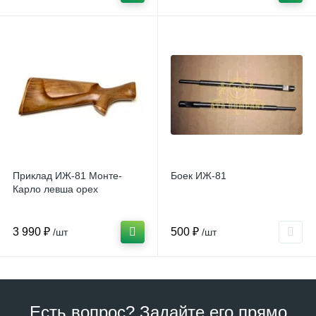
Приклад ИЖ-81 Монте-
Боек ИЖ-81
Карло левша орех
3 990 ₽
500 ₽
/шт
/шт
Есть вопрос? Задайте его прямо