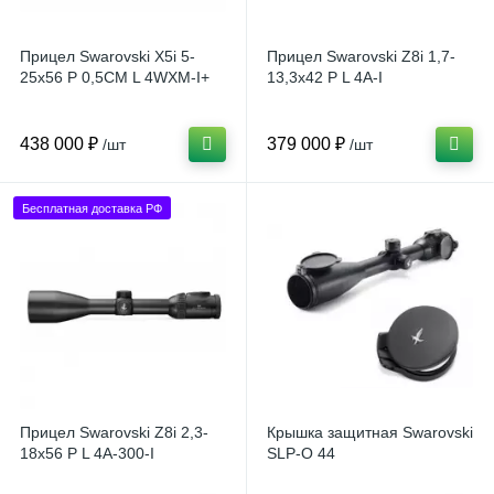
Прицел Swarovski X5i 5-
Прицел Swarovski Z8i 1,7-
25x56 P 0,5CM L 4WXM-I+
13,3x42 P L 4A-I
438 000 ₽
379 000 ₽
/шт
/шт
Бесплатная доставка РФ
Прицел Swarovski Z8i 2,3-
Крышка защитная Swarovski
18x56 P L 4A-300-I
SLP-O 44