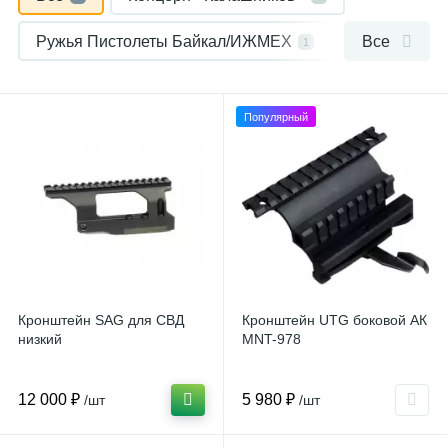
Ружья Пистолеты Байкал/ИЖМЕХ
Все
1
Тигр СВД
1
Популярный
Кронштейн SAG для СВД
Кронштейн UTG боковой АК
низкий
MNT-978
12 000 ₽
5 980 ₽
/шт
/шт