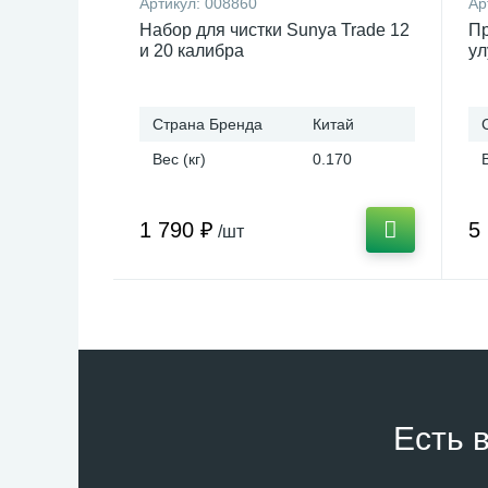
Артикул:
008860
Ар
Набор для чистки Sunya Trade 12
Пр
и 20 калибра
у
Страна Бренда
Китай
Вес (кг)
0.170
1 790 ₽
5
/шт
Есть 