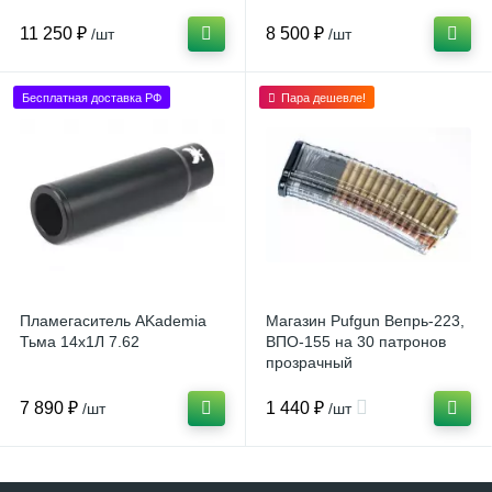
Сайга
11 250 ₽
8 500 ₽
/шт
/шт
Бесплатная доставка РФ
Пара дешевле!
Пламегаситель AKademia
Магазин Pufgun Вепрь-223,
Тьма 14x1Л 7.62
ВПО-155 на 30 патронов
прозрачный
7 890 ₽
1 440 ₽
/шт
/шт