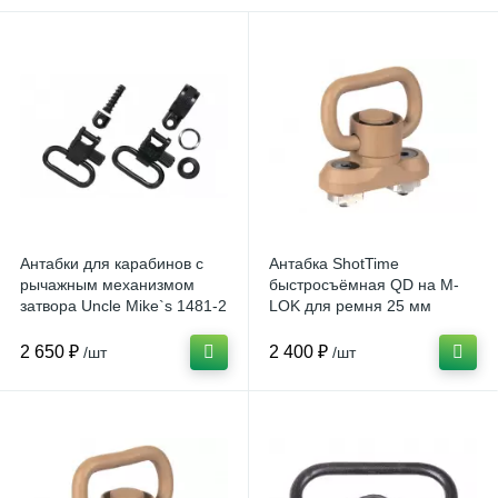
Антабки для карабинов с
Антабка ShotTime
рычажным механизмом
быстросъёмная QD на M-
затвора Uncle Mike`s 1481-2
LOK для ремня 25 мм
2 650 ₽
2 400 ₽
/шт
/шт