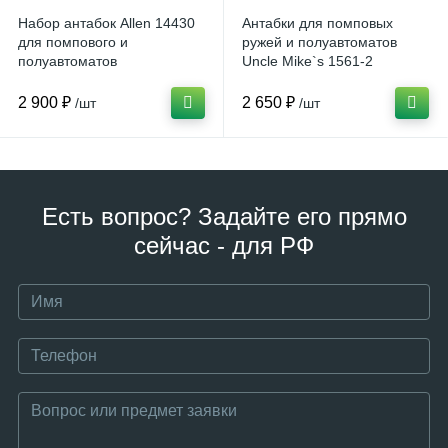
Набор антабок Allen 14430
Антабки для помповых
для помпового и
ружей и полуавтоматов
полуавтоматов
Uncle Mike`s 1561-2
2 900 ₽
2 650 ₽
/шт
/шт
Есть вопрос? Задайте его прямо
сейчас - для РФ