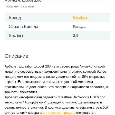
Артикул:
Exocet200
Пока нет отзывов
Бренд
Excalibur
Страна Бренда
Канада
Вес (кг)
2.9
Описание
Арбалет Excalibur Exocet 200 - это своего рода "римейк" старой
модели с современными композитными плечами, который более
мощен, чем его предок, а также увеличенной на 15% скоростью
стрелы. Его возможности огромны, спусковой механизм
практически не дает сбоев, что говорит о надежности арбалета, а
точность впечатляет.
Арбалет камуфлирован отделкой “Realtree Hardwoods HDTM” по
технологии "Колорфьюжн", дающей отличную детализацию и
реалистичность рисунка. В корпусе сделаны отверстия с резьбой
для установки кивера и
оптического прицела
(покупаются