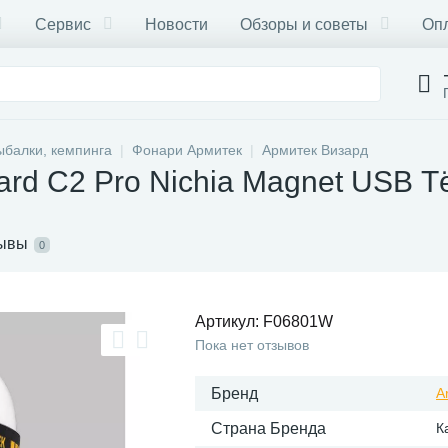
Сервис
Новости
Обзоры и советы
Опл
ыбалки, кемпинга
Фонари Армитек
Армитек Визард
ard C2 Pro Nichia Magnet USB 
ывы
0
Артикул:
F06801W
Пока нет отзывов
Бренд
A
Страна Бренда
К