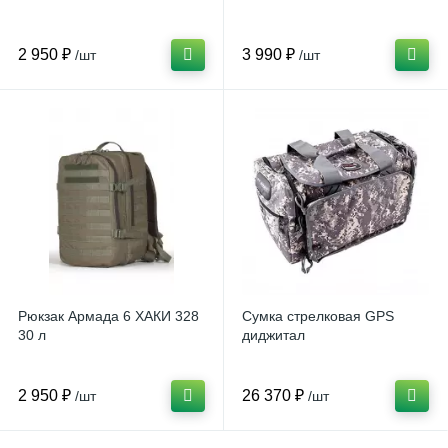
2 950 ₽
3 990 ₽
/шт
/шт
Рюкзак Армада 6 ХАКИ 328
Сумка стрелковая GPS
30 л
диджитал
2 950 ₽
26 370 ₽
/шт
/шт