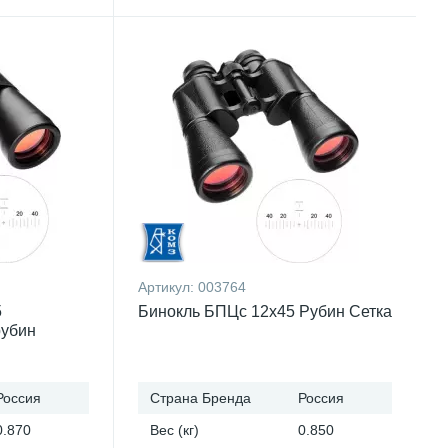
Артикул:
003764
5
Бинокль БПЦс 12x45 Рубин Сетка
рубин
Россия
Страна Бренда
Россия
0.870
Вес (кг)
0.850