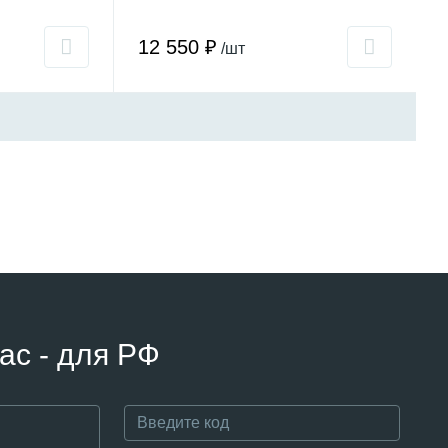
12 550 ₽
/шт
ас - для РФ