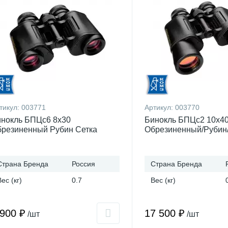
тикул:
003771
Артикул:
003770
нокль БПЦс6 8x30
Бинокль БПЦс2 10x4
резиненный Рубин Сетка
Обрезиненный/Рубин
Страна Бренда
Россия
Страна Бренда
Вес (кг)
0.7
Вес (кг)
 900 ₽
17 500 ₽
/шт
/шт