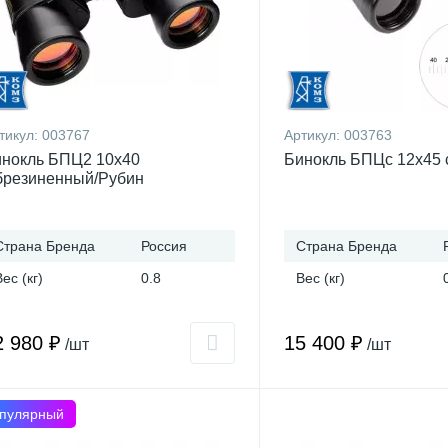
тикул:
003767
Артикул:
003763
нокль БПЦ2 10x40
Бинокль БПЦс 12x45 
резиненный/Рубин
Страна Бренда
Россия
Страна Бренда
Вес (кг)
0.8
Вес (кг)
2 980 ₽
15 400 ₽
/шт
/шт
пулярный