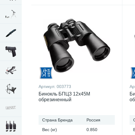
Артикул:
003773
Ар
Бинокль БПЦ3 12x45М
Би
обрезиненный
об
Страна Бренда
Россия
Вес (кг)
0.850