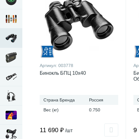
Артикул:
003778
Ар
Бинокль БПЦ 10x40
Би
Об
Страна Бренда
Россия
Вес (кг)
0.750
11 690 ₽
9
/шт