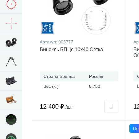
Артикул:
003777
Ар
Бинокль БПЦс 10x40 Сетка
Би
Об
Страна Бренда
Россия
Вес (кг)
0.750
12 400 ₽
1
/шт
По