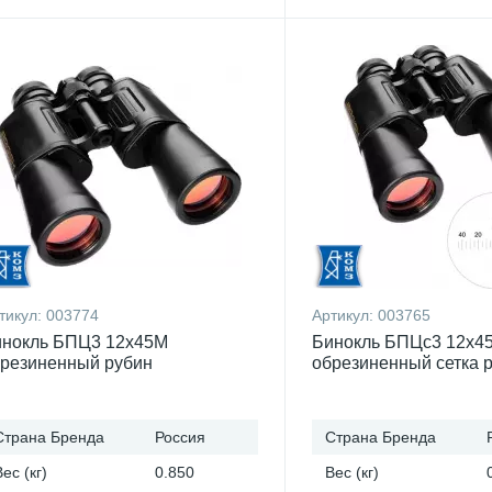
тикул:
003774
Артикул:
003765
нокль БПЦ3 12x45М
Бинокль БПЦс3 12x4
резиненный рубин
обрезиненный сетка 
Страна Бренда
Россия
Страна Бренда
Вес (кг)
0.850
Вес (кг)