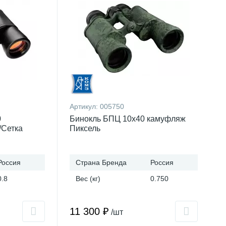
Артикул:
005750
0
Бинокль БПЦ 10x40 камуфляж
/Сетка
Пиксель
Россия
Страна Бренда
Россия
0.8
Вес (кг)
0.750
11 300 ₽
/шт