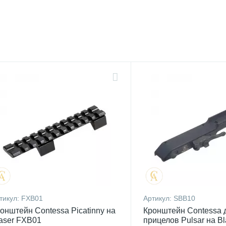
тикул:
FXB01
Артикул:
SBB10
онштейн Contessa Picatinny на
Кронштейн Contessa 
aser FXB01
прицелов Pulsar на B