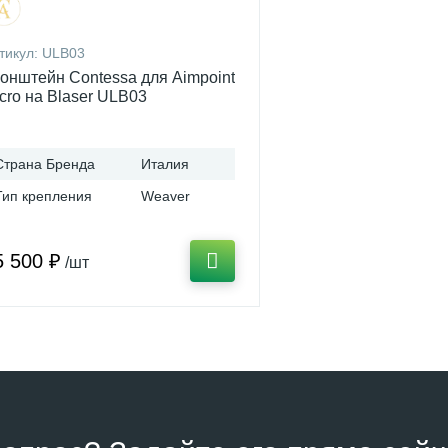
тикул:
ULB03
онштейн Contessa для Aimpoint
cro на Blaser ULB03
Страна Бренда
Италия
Тип крепления
Weaver
5 500 ₽
/шт