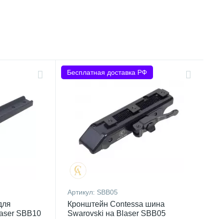
Бесплатная доставка РФ
Артикул:
SBB05
для
Кронштейн Contessa шина
laser SBB10
Swarovski на Blaser SBB05