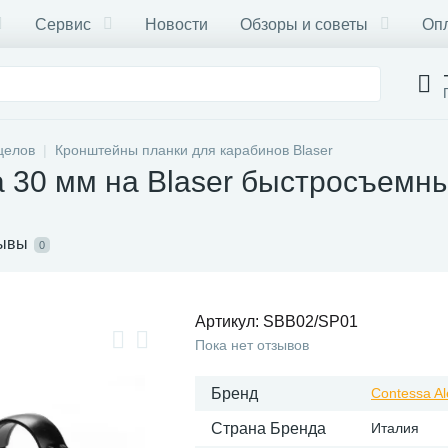
Сервис
Новости
Обзоры и советы
Опл
целов
Кронштейны планки для карабинов Blaser
 30 мм на Blaser быстросъемн
ывы
0
Артикул:
SBB02/SP01
Пока нет отзывов
Бренд
Contessa A
Страна Бренда
Италия