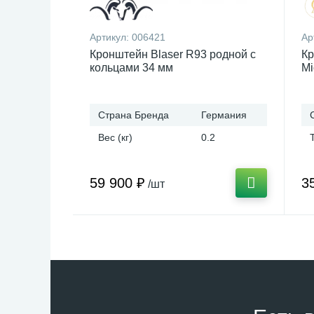
Артикул:
006421
Ар
Кронштейн Blaser R93 родной с
Кр
кольцами 34 мм
Mi
Страна Бренда
Германия
Вес (кг)
0.2
59 900 ₽
3
/шт