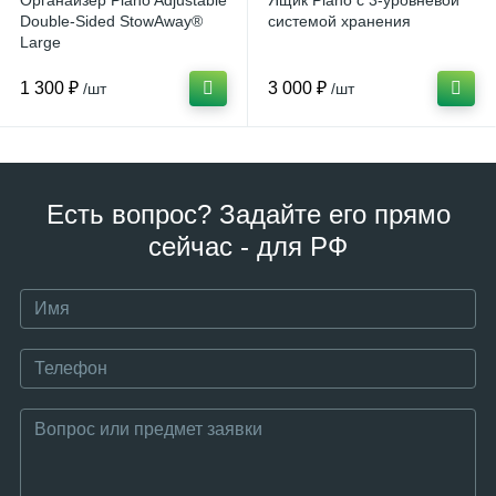
Органайзер Plano Adjustable
Ящик Plano с 3-уровневой
Double-Sided StowAway®
системой хранения
Large
1 300 ₽
3 000 ₽
/шт
/шт
Есть вопрос? Задайте его прямо
сейчас - для РФ