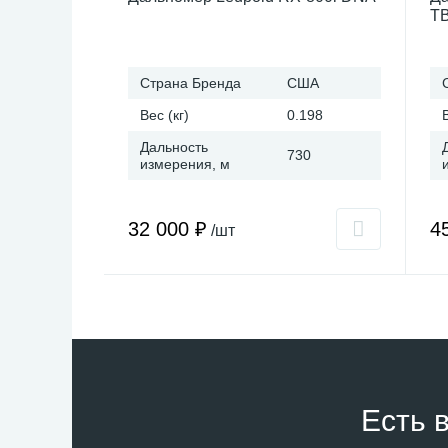
T
Страна Бренда
США
Вес (кг)
0.198
Дальность
730
измерения, м
32 000 ₽
4
/шт
Есть 