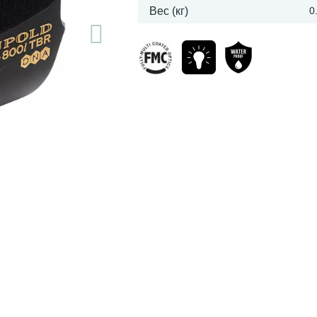
Вес (кг)
0