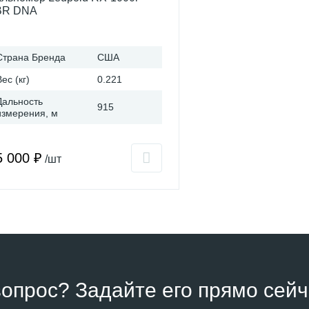
BR DNA
Страна Бренда
США
Вес (кг)
0.221
Дальность
915
измерения, м
5 000 ₽
/шт
вопрос? Задайте его прямо сейч