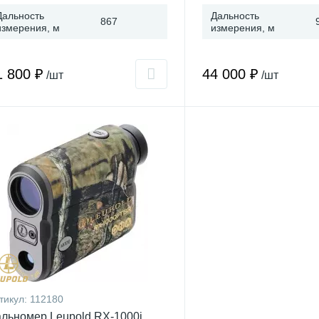
Дальность
Дальность
867
измерения, м
измерения, м
1 800 ₽
44 000 ₽
/шт
/шт
тикул:
112180
льномер Leupold RX-1000i