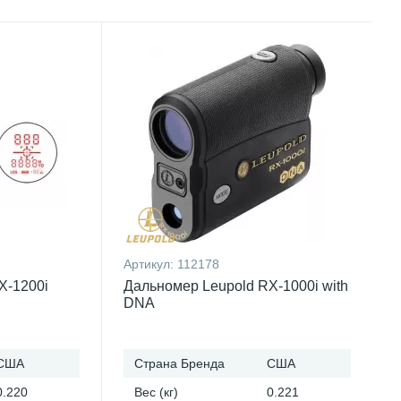
Артикул:
112178
X-1200i
Дальномер Leupold RX-1000i with
DNA
США
Страна Бренда
США
0.220
Вес (кг)
0.221