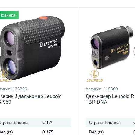
Новинка
тикул:
176769
Артикул:
119360
зерный дальномер Leupold
Дальномер Leupold R
X-950
TBR DNA
Страна Бренда
США
Страна Бренда
Вес (кг)
0.175
Вес (кг)