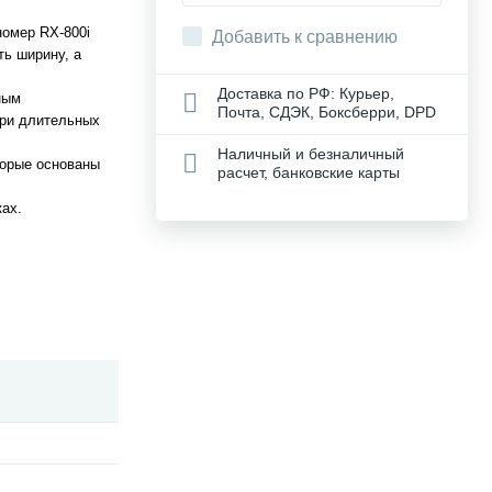
номер RX-800i
Добавить к сравнению
ть ширину, а
Доставка по РФ: Курьер,
ным
Почта, СДЭК, Боксберри, DPD
при длительных
Наличный и безналичный
торые основаны
расчет, банковские карты
ках.