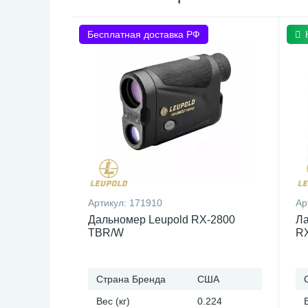
Бесплатная доставка РФ
Артикул:
171910
Ар
Дальномер Leupold RX-2800
Ла
TBR/W
R
Страна Бренда
США
Вес (кг)
0.224