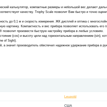
ческий калькулятор, компактные размеры и небольшой вес делают даль
ответствует качеству. Trophy Scale позволит Вам быстро и точно оцени
ность до 0,1 м и скорость измерения. ЖК дисплей и оптика с многослой
ную картинку. Компактность и вес прибора позволяет использовать его 
® позволит произвести быструю настройку прибора в любых условиях.
тояние (cos) и высоту цели над горизонтальным направлением (sin), ко
e of Sight).
й, а значит производитель обеспечил надежное удержание прибора в ру
Leupold
США