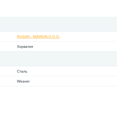
RUSAN - MIKRON D.O.O.
Хорватия
Сталь
Weaver