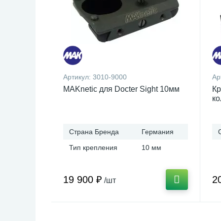
Артикул:
3010-9000
Ар
MAKnetic для Docter Sight 10мм
Кр
ко
Страна Бренда
Германия
Тип крепления
10 мм
19 900 ₽
2
/шт