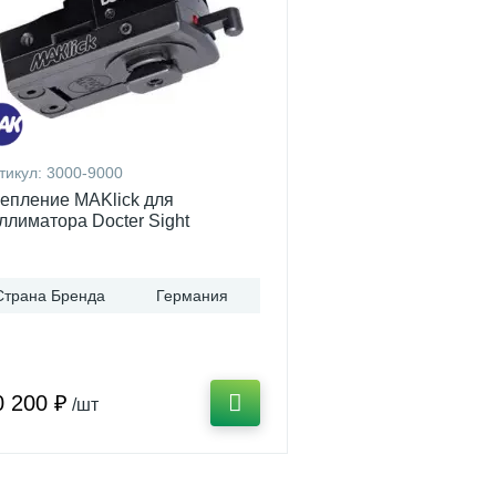
тикул:
3000-9000
епление MAKlick для
ллиматора Docter Sight
Страна Бренда
Германия
0 200 ₽
/шт