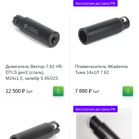
Бесплатная доставка РФ
Дожигатель Вектор-7,62 VR-
Пламегаситель AKademia
DTLS gen2 (сталь),
Тьма 14x1Л 7.62
М24x1,5, калибр 5,45/223
12 500 ₽
7 890 ₽
/шт
/шт
Бесплатная доставка РФ