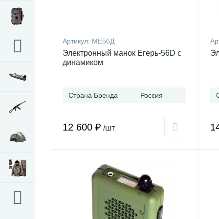
Артикул:
МЕ56Д
Ар
Электронный манок Егерь-56D с
Эл
динамиком
Страна Бренда
Россия
12 600 ₽
1
/шт