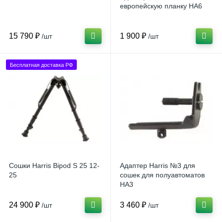
европейскую планку HA6
15 790 ₽
1 900 ₽
/шт
/шт
Бесплатная доставка РФ
Сошки Harris Bipod S 25 12-
Адаптер Harris №3 для
25
сошек для полуавтоматов
HA3
24 900 ₽
3 460 ₽
/шт
/шт