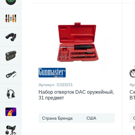
Артикул:
GSD031
Ар
Набор отверток DAC оружейный,
Ск
31 предмет
B
Страна Бренда
США