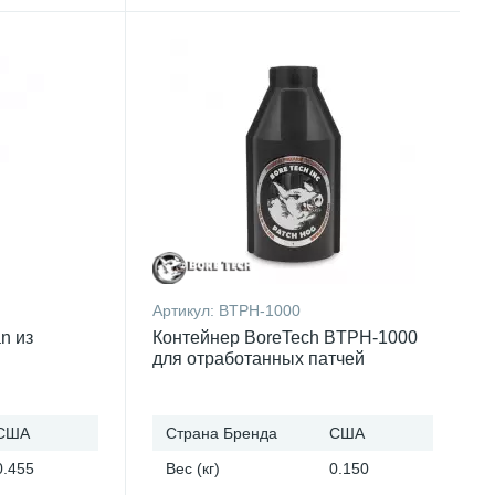
Артикул:
BTPH-1000
n из
Контейнер BoreTech BTPH-1000
для отработанных патчей
США
Страна Бренда
США
0.455
Вес (кг)
0.150