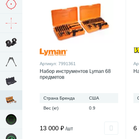
Артикул:
7991361
Ар
Набор инструментов Lyman 68
На
предметов
Страна Бренда
США
Вес (кг)
0.9
13 000 ₽
6
/шт