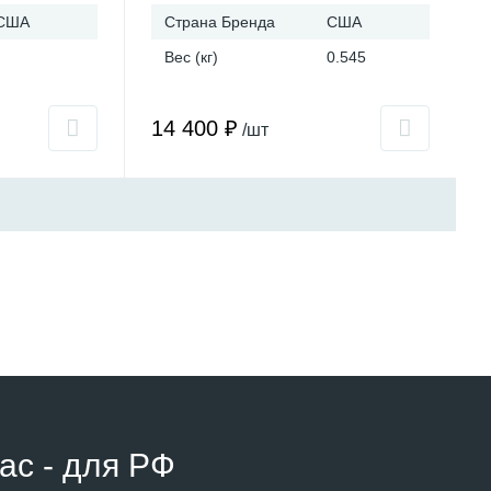
США
Страна Бренда
США
Вес (кг)
0.545
14 400 ₽
/шт
ас - для РФ