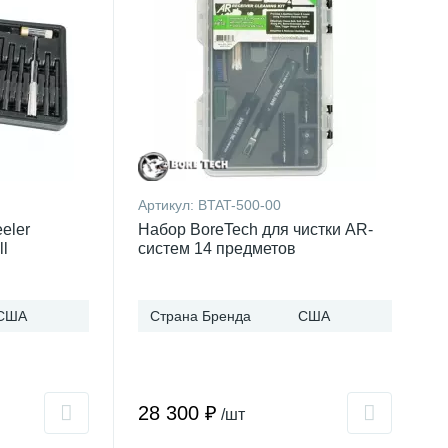
Артикул:
BTAT-500-00
eler
Набор BoreTech для чистки AR-
ll
систем 14 предметов
США
Страна Бренда
США
28 300 ₽
/шт