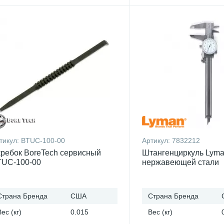
тикул:
BTUC-100-00
Артикул:
7832212
ребок BoreTech сервисный
Штангенциркуль Lyma
TUC-100-00
нержавеющей стали
Страна Бренда
США
Страна Бренда
Вес (кг)
0.015
Вес (кг)