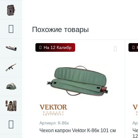
Похожие товары
На 12 Калибр
Артикул:
К-86к
Ар
Чехол капрон Vektor К-86к 101 см
Че
12