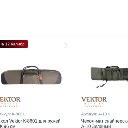
На 12 Калибр
тикул:
К-8601
Артикул:
А-10 з
хол Vektor К-8601 для ружей
Чехол-мат снайперски
К 96 см
А-10 Зеленый