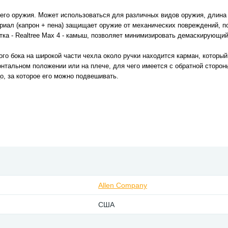
го оружия. Может использоваться для различных видов оружия, длина 
риал (капрон + пена) защищает оружие от механических повреждений, п
тка - Realtree Max 4 - камыш, позволяет минимизировать демаскирующи
го бока на широкой части чехла около ручки находится карман, который
зонтальном положении или на плече, для чего имеется с обратной сторо
о, за которое его можно подвешивать.
Allen Company
США