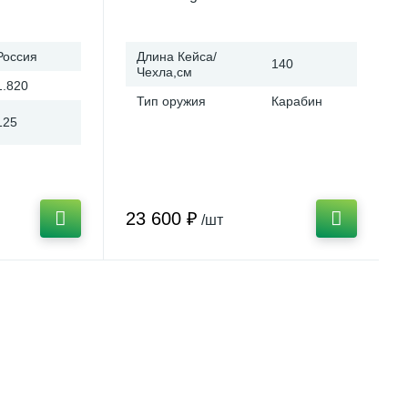
Россия
Длина Кейса/
140
Чехла,см
1.820
Тип оружия
Карабин
125
23 600 ₽
/шт