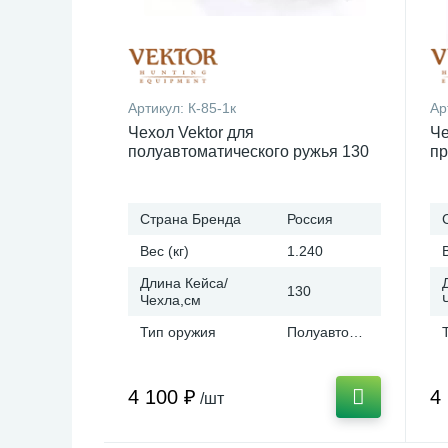
Артикул:
К-85-1к
Ар
Чехол Vektor для
Че
полуавтоматического ружья 130
пр
см К-85-1к
Страна Бренда
Россия
Вес (кг)
1.240
Длина Кейса/
130
Чехла,см
Тип оружия
Полуавтомат
4 100 ₽
4
/шт