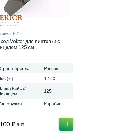
тикул:
К-2к
хол Vektor для винтовки с
ицелом 125 см
Страна Бренда
Россия
Вес (кг)
1.160
Длина Кейса/
125
Чехла,см
Тип оружия
Карабин
 100 ₽
/шт