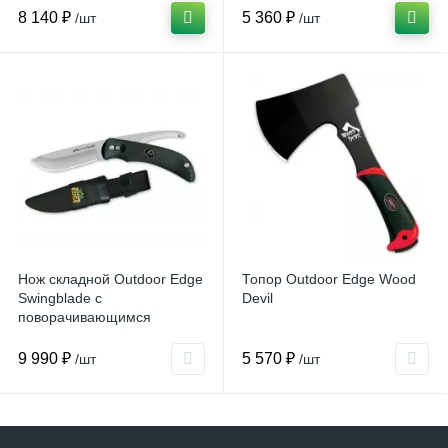
8 140 ₽
5 360 ₽
/шт
/шт
Нож складной Outdoor Edge
Топор Outdoor Edge Wood
Swingblade с
Devil
поворачивающимся
лезвием
9 990 ₽
5 570 ₽
/шт
/шт