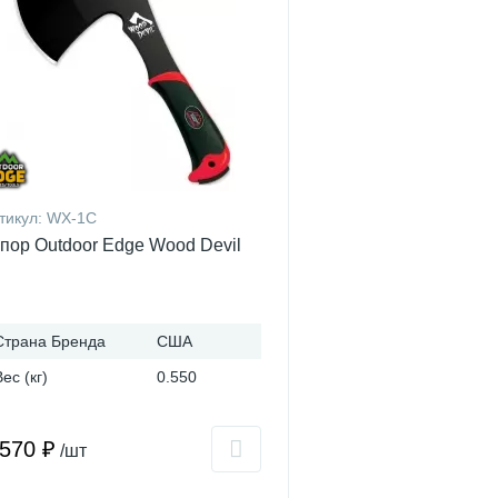
тикул:
WX-1C
пор Outdoor Edge Wood Devil
Страна Бренда
США
Вес (кг)
0.550
 570 ₽
/шт