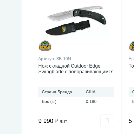
Артикул:
SB-10N
Ар
Нож складной Outdoor Edge
То
Swingblade с поворачивающимся
лезвием
Страна Бренда
США
Вес (кг)
0.180
9 990 ₽
5
/шт