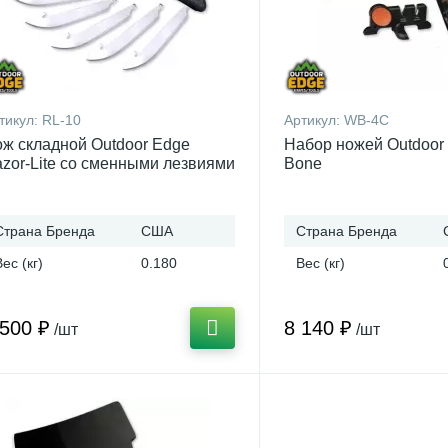
тикул:
RL-10
Артикул:
WB-4C
ж складной Outdoor Edge
Набор ножей Outdoor 
zor-Lite со сменными лезвиями
Bone
Страна Бренда
США
Страна Бренда
Вес (кг)
0.180
Вес (кг)
 500 ₽
8 140 ₽
/шт
/шт