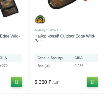
Артикул:
WR-1C
Edge Wild-
Набор ножей Outdoor Edge Wild-
Pair
США
Страна Бренда
США
0.272
Вес (кг)
0.235
5 360 ₽
/шт