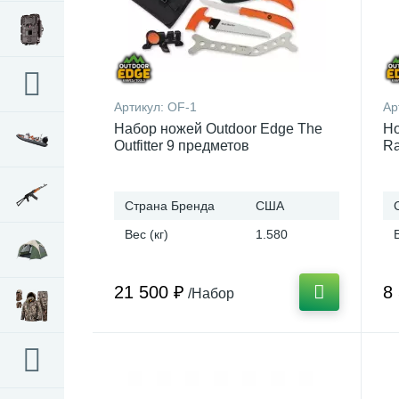
Артикул:
OF-1
Ар
Набор ножей Outdoor Edge The
Но
Outfitter 9 предметов
Ra
Страна Бренда
США
Вес (кг)
1.580
21 500 ₽
8
/Набор