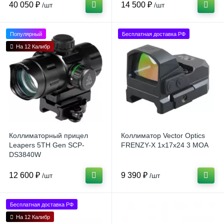
40 050 ₽
14 500 ₽
/шт
/шт
Популярный
Бесплатная доставка РФ
На 12 Калибр
Коллиматорный прицел
Коллиматор Vector Optics
Leapers 5TH Gen SCP-
FRENZY-X 1x17x24 3 MOA
DS3840W
12 600 ₽
9 390 ₽
/шт
/шт
Бесплатная доставка РФ
На 12 Калибр