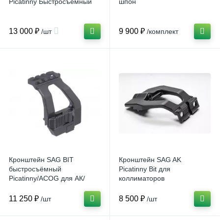
Picatinny Быстросъемный
шпон
13 000 ₽
9 900 ₽
/шт
/комплект
Кронштейн SAG BIT
Кронштейн SAG AK
быстросъёмный
Picatinny Bit для
Picatinny/ACOG для АК/
коллиматоров
Сайга
11 250 ₽
8 500 ₽
/шт
/шт