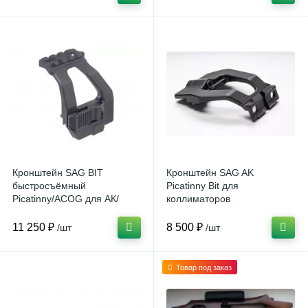
Кронштейн SAG BIT
Кронштейн SAG AK
быстросъёмный
Picatinny Bit для
Picatinny/ACOG для АК/
коллиматоров
Сайга
11 250 ₽
8 500 ₽
/шт
/шт
Товар под заказ