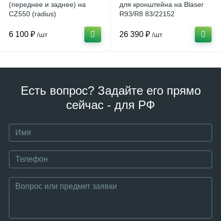
(переднее и заднее) на
для кронштейна на Blaser
CZ550 (radius)
R93/R8 83/22152
6 100 ₽
26 390 ₽
/шт
/шт
Есть вопрос? Задайте его прямо
сейчас - для РФ