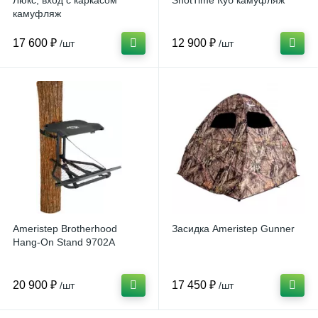
Люкс, вход с каркасом
ShotTime Куб камуфляж
камуфляж
17 600 ₽
12 900 ₽
/шт
/шт
Ameristep Brotherhood
Засидка Ameristep Gunner
Hang-On Stand 9702A
20 900 ₽
17 450 ₽
/шт
/шт