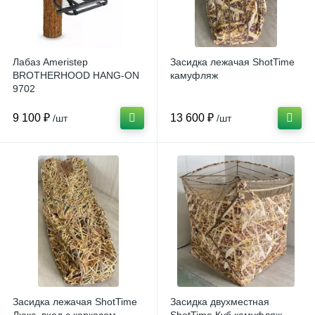
Лабаз Ameristep
Засидка лежачая ShotTime
BROTHERHOOD HANG-ON
камуфляж
9702
9 100 ₽
13 600 ₽
/шт
/шт
Засидка лежачая ShotTime
Засидка двухместная