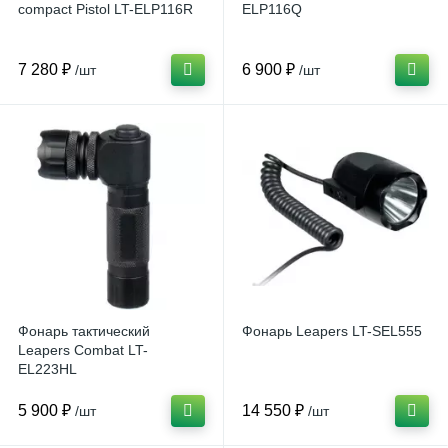
compact Pistol LT-ELP116R
ELP116Q
7 280 ₽
6 900 ₽
/шт
/шт
Фонарь тактический
Фонарь Leapers LT-SEL555
Leapers Combat LT-
EL223HL
5 900 ₽
14 550 ₽
/шт
/шт