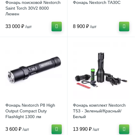
Фонарь поисковой Nextorch
Фонарь Nextorch TA30C
Saint Torch 30V2 8000
Люмен
33 000 ₽
8 900 ₽
/шт
/шт
Фонарь Nextorch P8 High
Фонарь комплект Nextorch
Output Compact Duty
T53 - Зеленый/Красный/
Flashlight 1300 лм
Белый
3 600 ₽
13 990 ₽
/шт
/шт