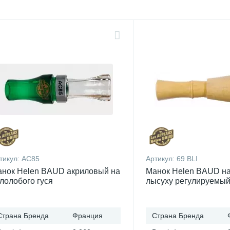
тикул:
AC85
Артикул:
69 BLI
нок Helen BAUD акриловый на
Манок Helen BAUD на
лолобого гуся
лысуху регулируемый
Страна Бренда
Франция
Страна Бренда