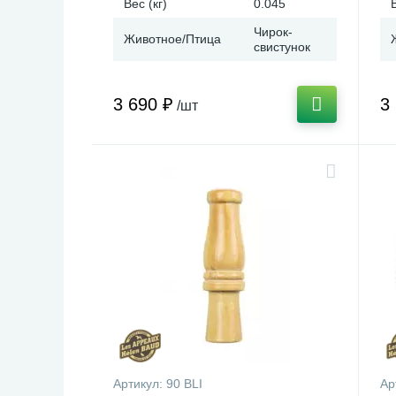
Вес (кг)
0.045
Чирок-
Животное/Птица
свистунок
3 690 ₽
3
/шт
Артикул:
90 BLI
Ар