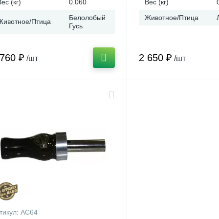
Вес (кг)
0.060
Вес (кг)
Белолобый
Животное/Птица
Животное/Птица
Гусь
 760 ₽
2 650 ₽
/шт
/шт
тикул:
AC64