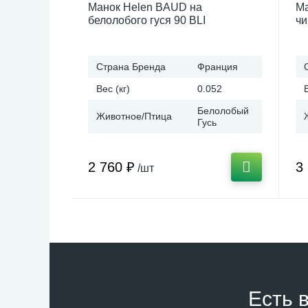
Манок Helen BAUD на
Ма
белолобого гуся 90 BLI
чи
Страна Бренда
Франция
Вес (кг)
0.052
Белолобый
Животное/Птица
Гусь
2 760 ₽
3
/шт
Есть 