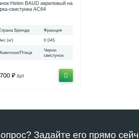
нок Helen BAUD акриловый на
рка-свистунка AC64
Страна Бренда
Франция
Вес (кг)
0.045
Чирок-
Животное/Птица
свистунок
 700 ₽
/шт
вопрос? Задайте его прямо сейч