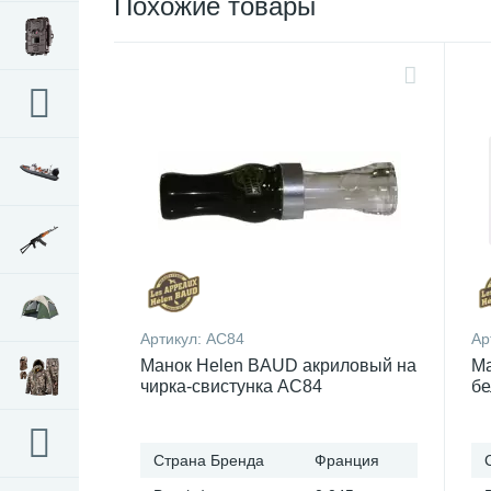
Похожие товары
Артикул:
AC84
Ар
Манок Helen BAUD акриловый на
Ма
чирка-свистунка AC84
бе
Страна Бренда
Франция