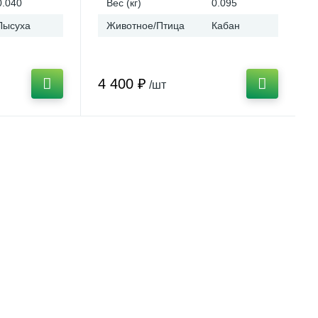
0.040
Вес (кг)
0.095
Лысуха
Животное/Птица
Кабан
4 400 ₽
/шт