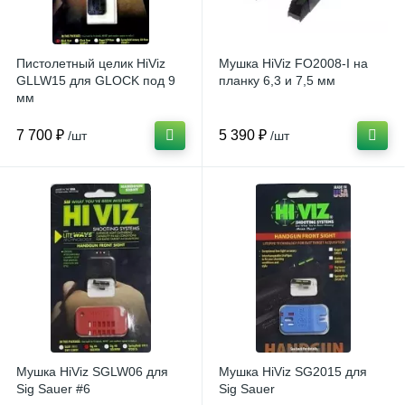
Пистолетный целик HiViz
Мушка HiViz FO2008-I на
GLLW15 для GLOCK под 9
планку 6,3 и 7,5 мм
мм
7 700 ₽
5 390 ₽
/шт
/шт
Мушка HiViz SGLW06 для
Мушка HiViz SG2015 для
Sig Sauer #6
Sig Sauer