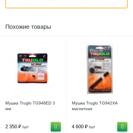
Похожие товары
Мушка Truglo TG948ED 3
Мушка Truglo TG942XA
мм
магнитная
2 350 ₽
4 600 ₽
/шт
/шт