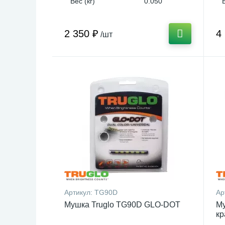
Вес (кг)
0.050
2 350 ₽
4
/шт
Артикул:
TG90D
Ар
Мушка Truglo TG90D GLO-DOT
Му
кр