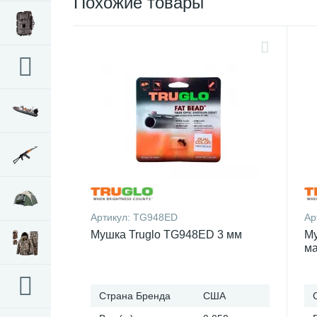
Похожие товары
Артикул:
TG948ED
Ар
Мушка Truglo TG948ED 3 мм
Му
ма
Страна Бренда
США