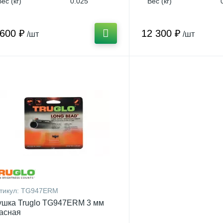
Вес (кг)
0.025
Вес (кг)
 600 ₽
12 300 ₽
/шт
/шт
тикул:
TG947ERM
шка Truglo TG947ERM 3 мм
асная