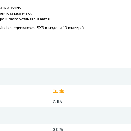
стных точки.
лей или картечью.
о и легко устанавливается.
inchester(исключая SX3 и модели 10 калибра).
Truglo
США
0.025