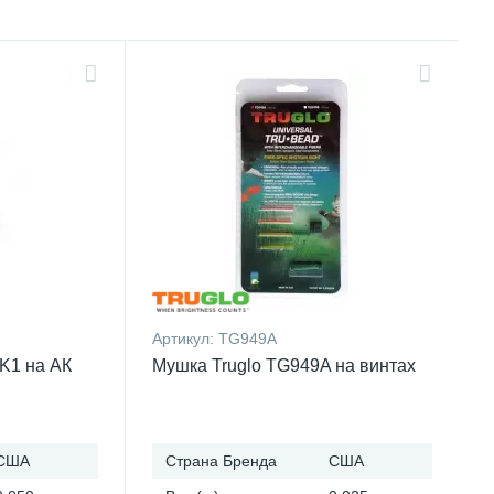
Артикул:
TG949A
K1 на АК
Мушка Truglo TG949A на винтах
США
Страна Бренда
США