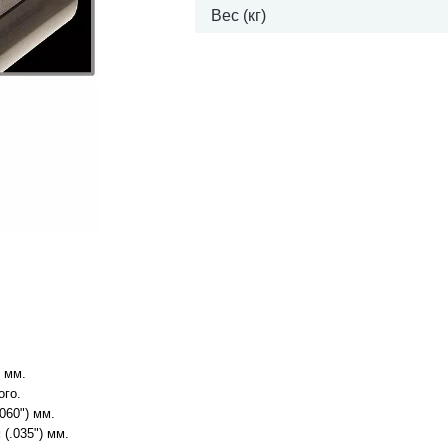
Вес (кг)
 мм.
ого.
060") мм.
(.035") мм.