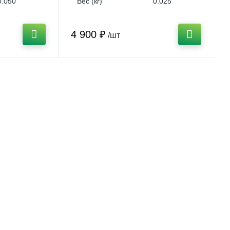
0.050
Вес (кг)
0.025
4 900 ₽
/шт