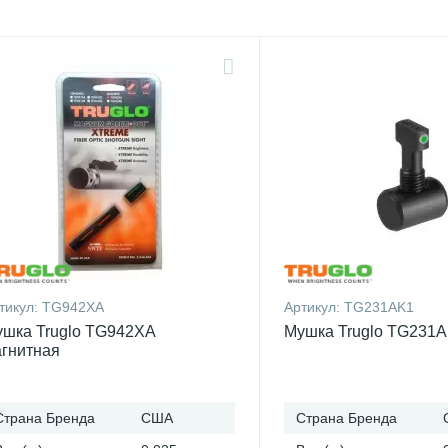
тикул:
TG942XA
Артикул:
TG231AK1
шка Truglo TG942XA
Мушка Truglo TG231A
гнитная
Страна Бренда
США
Страна Бренда