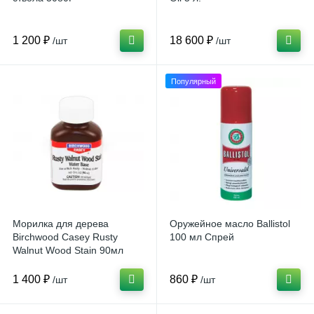
1 200 ₽
18 600 ₽
/шт
/шт
Популярный
Морилка для дерева
Оружейное масло Ballistol
Birchwood Casey Rusty
100 мл Спрей
Walnut Wood Stain 90мл
1 400 ₽
860 ₽
/шт
/шт