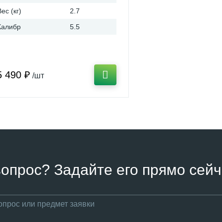
Вес (кг)
2.7
Калибр
5.5
5 490 ₽
/шт
вопрос? Задайте его прямо сейч