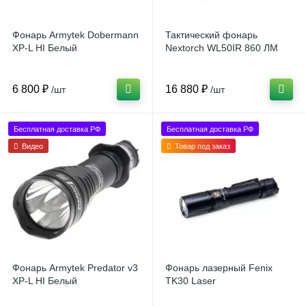
Фонарь Armytek Dobermann
Тактический фонарь
XP-L HI Белый
Nextorch WL50IR 860 ЛМ
6 800 ₽
16 880 ₽
/шт
/шт
Бесплатная доставка РФ
Бесплатная доставка РФ
Видео
Товар под заказ
Фонарь Armytek Predator v3
Фонарь лазерный Fenix
XP-L HI Белый
TK30 Laser