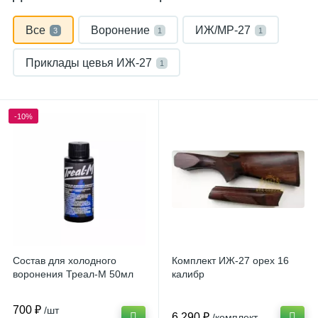
Все
Воронение
ИЖ/МР-27
3
1
1
Приклады цевья ИЖ-27
1
-10%
Состав для холодного
Комплект ИЖ-27 орех 16
воронения Треал-М 50мл
калибр
700 ₽
/шт
6 290 ₽
/комплект