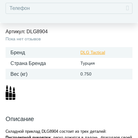
Артикул:
DLG8904
Пока нет отзывов
Бренд
DLG Tactical
Страна Бренда
Турция
Вес (кг)
0.750
Описание
Складной приклад DLG8904 состоит из трех деталей:
Пистолетной рукоятки
: легко ложится в ладонь, благодаря своей