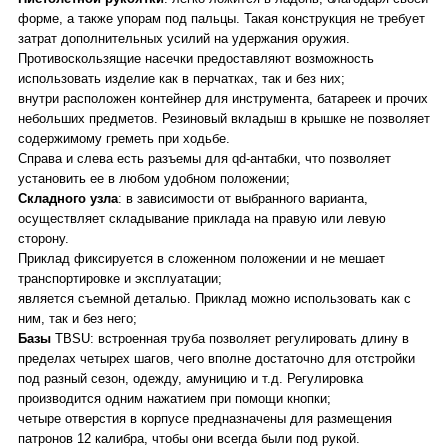
форме, а также упорам под пальцы. Такая конструкция не требует
затрат дополнительных усилий на удержания оружия.
Противоскользящие насечки предоставляют возможность
использовать изделие как в перчатках, так и без них;
внутри расположен контейнер для инструмента, батареек и прочих
небольших предметов. Резиновый вкладыш в крышке не позволяет
содержимому греметь при ходьбе.
Справа и слева есть разъемы для qd-антабки, что позволяет
установить ее в любом удобном положении;
Складного узла
: в зависимости от выбранного варианта,
осуществляет складывание приклада на правую или левую
сторону.
Приклад фиксируется в сложенном положении и не мешает
транспортировке и эксплуатации;
является съемной деталью. Приклад можно использовать как с
ним, так и без него;
Базы
TBSU: встроенная труба позволяет регулировать длину в
пределах четырех шагов, чего вполне достаточно для отстройки
под разный сезон, одежду, амуницию и т.д. Регулировка
производится одним нажатием при помощи кнопки;
четыре отверстия в корпусе предназначены для размещения
патронов 12 калибра, чтобы они всегда были под рукой.