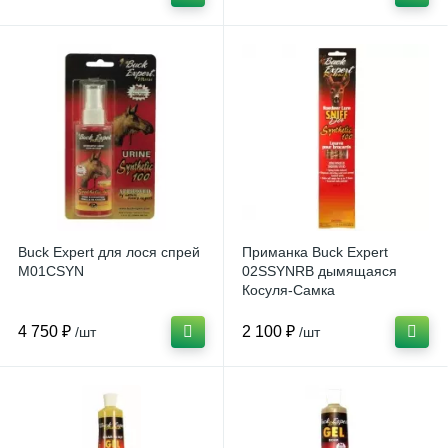
Buck Expert для лося спрей
Приманка Buck Expert
M01CSYN
02SSYNRB дымящаяся
Косуля-Самка
4 750 ₽
2 100 ₽
/шт
/шт